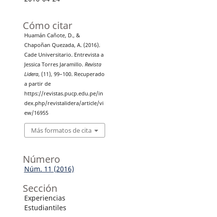
Cómo citar
Huamán Cañote, D., &
Chapoñan Quezada, A. (2016).
Cade Universitario. Entrevista a
Jessica Torres Jaramillo.
Revista
Lidera
, (11), 99–100. Recuperado
a partir de
https://revistas.pucp.edu.pe/in
dex.php/revistalidera/article/vi
ew/16955
Más formatos de cita
Número
Núm. 11 (2016)
Sección
Experiencias
Estudiantiles