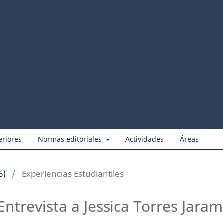
eriores
Normas editoriales
Actividades
Áreas
6)
/
Experiencias Estudiantiles
Entrevista a Jessica Torres Jarami