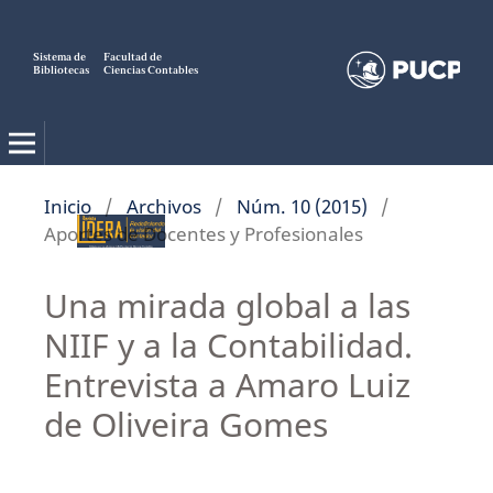
Sistema de
Facultad de
Bibliotecas
Ciencias Contables
Inicio
/
Archivos
/
Núm. 10 (2015)
/
Aportes de Docentes y Profesionales
Una mirada global a las
NIIF y a la Contabilidad.
Entrevista a Amaro Luiz
de Oliveira Gomes