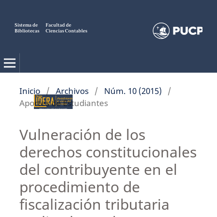
Sistema de
Facultad de
Bibliotecas
Ciencias Contables
Inicio
/
Archivos
/
Núm. 10 (2015)
/
Aportes de Estudiantes
Vulneración de los
derechos constitucionales
del contribuyente en el
procedimiento de
fiscalización tributaria