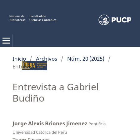
Sistema de
Facultad de
Bibliotecas
Ciencias Contables
Inicio
/
Archivos
/
Núm. 20 (2025)
/
Entrevista
Entrevista a Gabriel
Budiño
Jorge Alexis Briones Jimenez
Pontificia
Universidad Católica del Perú
Team Finanzas