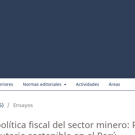
eriores
Normas editoriales
Actividades
Áreas
5)
/
Ensayos
política fiscal del sector minero: