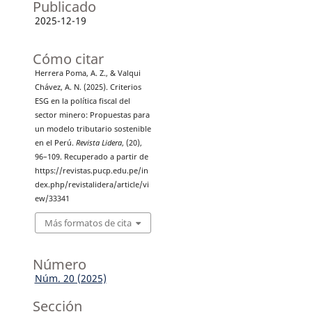
Publicado
2025-12-19
Cómo citar
Herrera Poma, A. Z., & Valqui
Chávez, A. N. (2025). Criterios
ESG en la política fiscal del
sector minero: Propuestas para
un modelo tributario sostenible
en el Perú.
Revista Lidera
, (20),
96–109. Recuperado a partir de
https://revistas.pucp.edu.pe/in
dex.php/revistalidera/article/vi
ew/33341
Más formatos de cita
Número
Núm. 20 (2025)
Sección