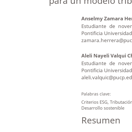
para un modelo trib
Anselmy Zamara He
Estudiante de noven
Pontificia Universidad
zamara.herrera@puc
Aleli Nayeli Valqui 
Estudiante de noven
Pontificia Universidad
aleli.valquic@pucp.e
Palabras clave:
Criterios ESG, Tributación
Desarrollo sostenible
Resumen