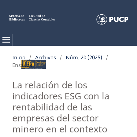
Sistema de
Facultad de
Bibliotecas
Ciencias Contables
Inicio
/
Archivos
/
Núm. 20 (2025)
/
Ensayos
La relación de los
indicadores ESG con la
rentabilidad de las
empresas del sector
minero en el contexto