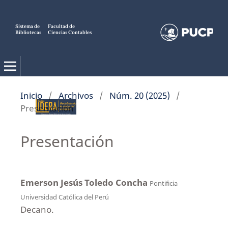
Sistema de
Facultad de
Bibliotecas
Ciencias Contables
Inicio
/
Archivos
/
Núm. 20 (2025)
/
Presentación
Presentación
Emerson Jesús Toledo Concha
Pontificia
Universidad Católica del Perú
Decano.