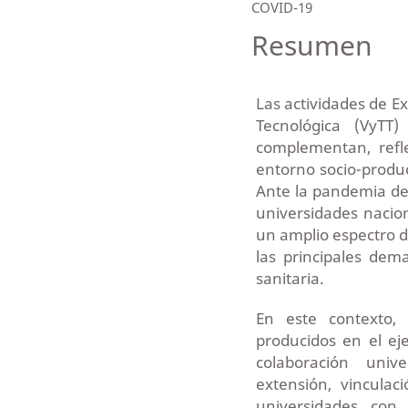
COVID-19
Resumen
Las actividades de Ex
Tecnológica (VyTT
complementan, refl
entorno socio-produc
Ante la pandemia del
universidades nacio
un amplio espectro d
las principales de
sanitaria.
En este contexto, 
producidos en el eje
colaboración univ
extensión, vinculac
universidades con c