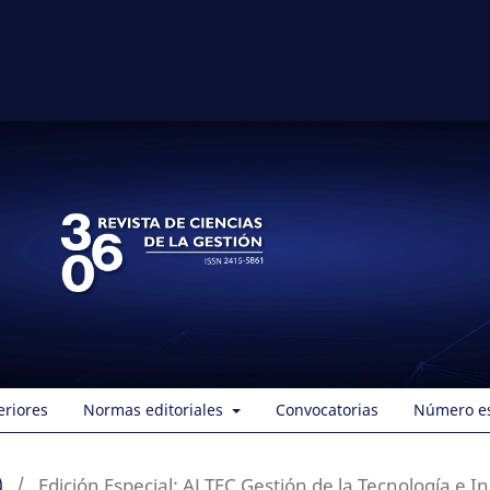
eriores
Normas editoriales
Convocatorias
Número es
)
/
Edición Especial: ALTEC Gestión de la Tecnología e I