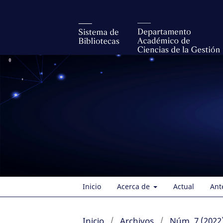
Inicio
Acerca de
Actual
Ant
Inicio
/
Archivos
/
Núm. 7 (2022