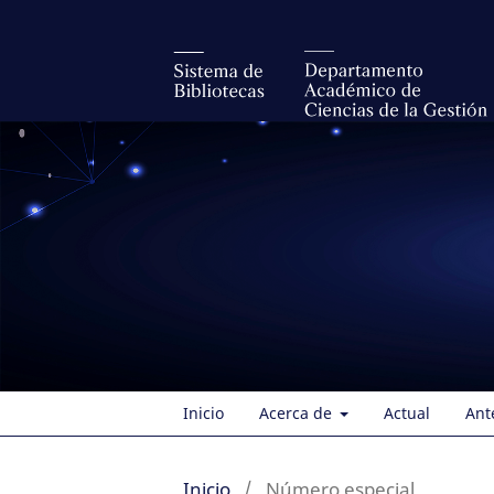
Inicio
Acerca de
Actual
Ant
Inicio
/
Número especial