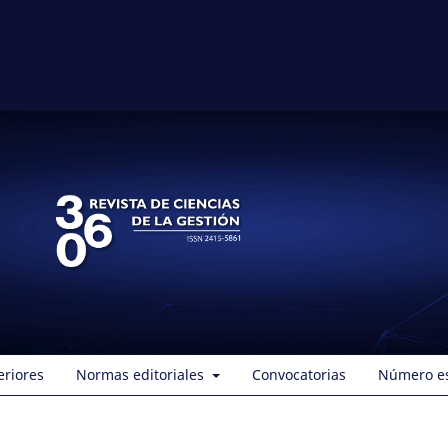
eriores
Normas editoriales
Convocatorias
Número es