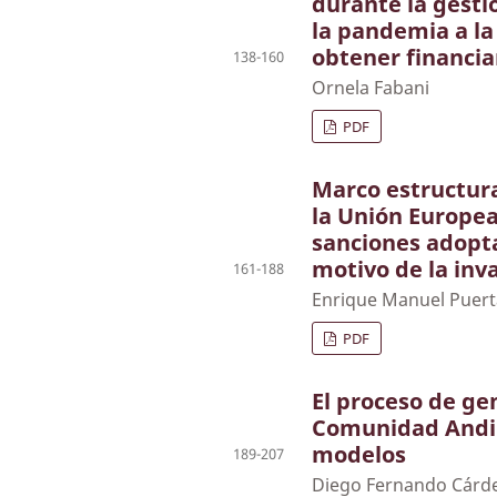
durante la gesti
la pandemia a la
obtener financia
138-160
Ornela Fabani
PDF
Marco estructura
la Unión Europea
sanciones adopta
motivo de la inv
161-188
Enrique Manuel Puer
PDF
El proceso de gen
Comunidad Andin
modelos
189-207
Diego Fernando Cárd