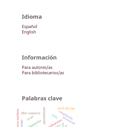
Idioma
Español
English
Información
Para autores/as
Para bibliotecarios/as
Palabras clave
nivel del mar
autoritarismo
guerra marítima
congelación
libre comercio
rusia
israel
terrorismo
militarismo
globalización
asesinato