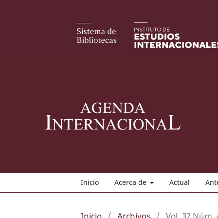
Inicio
Acerca de
Actual
Ant
Inicio
/
Archivos
/
Vol. 32 Núm. 