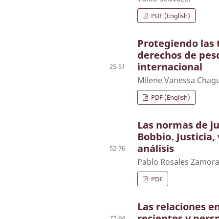
PDF (English)
Protegiendo las 
derechos de pesc
internacional
25-51
Milene Vanessa Chag
PDF (English)
Las normas de ju
Bobbio. Justicia, 
análisis
52-76
Pablo Rosales Zamor
PDF
Las relaciones en
recientes y pers
77-94