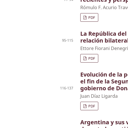
Rómulo F. Acurio Trav
PDF
La República del 
relación bilatera
95-115
Ettore Fiorani Denegr
PDF
Evolución de la 
el fin de la Seg
gobierno de Don
116-137
Juan Díaz Ligarda
PDF
Argentina y sus 