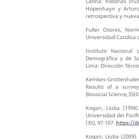
Latina: historias cr
Hopenhayn y Arturo 
retrospectiva y nuevas
Fuller Osores, Norm
Universidad Católica 
Instituto Nacional 
Demográfica y de Sa
Lima: Dirección Técni
Kemkes-Grottenhaler
Results of a surve
Biosocial Science,35(0
Kogan, Liuba (1994)
Universidad del Pacíf
(35), 97-107.
https://d
Kogan, Liuba (2009)