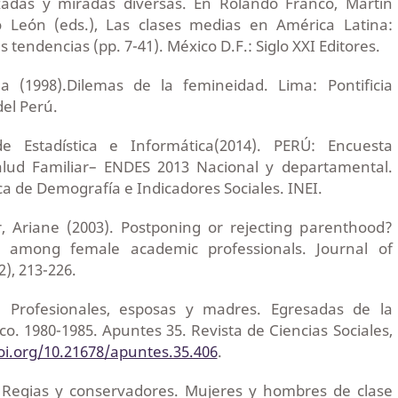
uzadas y miradas diversas. En Rolando Franco, Martín
León (eds.), Las clases medias en América Latina:
 tendencias (pp. 7-41). México D.F.: Siglo XXI Editores.
a (1998).Dilemas de la femineidad. Lima: Pontificia
del Perú.
de Estadística e Informática(2014). PERÚ: Encuesta
lud Familiar– ENDES 2013 Nacional y departamental.
ca de Demografía e Indicadores Sociales. INEI.
, Ariane (2003). Postponing or rejecting parenthood?
y among female academic professionals. Journal of
2), 213-226.
. Profesionales, esposas y madres. Egresadas de la
ico. 1980-1985. Apuntes 35. Revista de Ciencias Sociales,
oi.org/10.21678/apuntes.35.406
.
. Regias y conservadores. Mujeres y hombres de clase