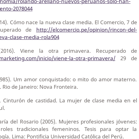
onomia/rolando-arellano-nuevos-peruanos-solo-han-
iento-2078044
14). Cómo nace la nueva clase media. El Comercio, 7 de
ecuperado de
http://elcomercio.pe/opinion/rincon-del-
va-clase-media-rola904
 (2016). Viene la otra primavera. Recuperado de
marketing.com/inicio/viene-la-otra-primavera/
29 de
(1985). Um amor conquistado: o mito do amor materno.
. Rio de Janeiro: Nova Fronteira.
). Cinturón de castidad. La mujer de clase media en el
ul.
ría del Rosario (2005). Mujeres profesionales jóvenes:
 roles tradicionales femeninos. Tesis para optar la
ogía. Lima: Pontificia Universidad Católica del Perú.