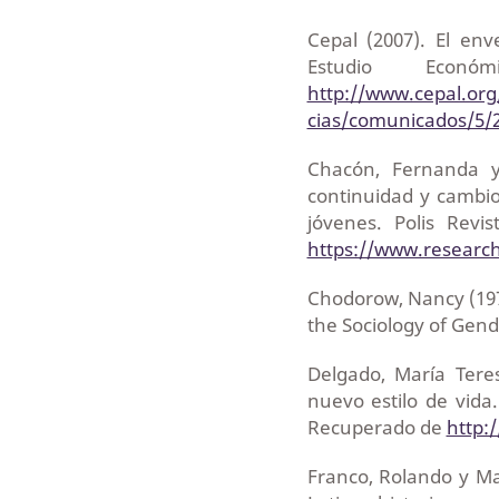
Cepal (2007). El env
Estudio Econ
http://www.cepal.org
cias/comunicados/5/
Chacón, Fernanda y 
continuidad y cambio
jóvenes. Polis Revi
https://www.research
Chodorow, Nancy (197
the Sociology of Gende
Delgado, María Ter
nuevo estilo de vida.
Recuperado de
http:
Franco, Rolando y M