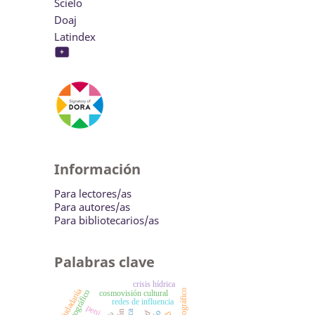
Scielo
Doaj
Latindex
Información
Para lectores/as
Para autores/as
Para bibliotecarios/as
Palabras clave
crisis hídrica
ciudadanía
cosmovisión cultural
redes de influencia
perú