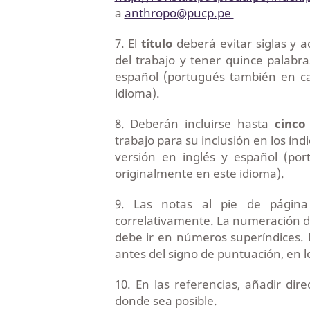
a
anthropo@pucp.pe
7.
El
título
deberá evitar siglas y a
del trabajo y tener quince palabr
español (portugués también en cas
idioma).
8. Deberán incluirse hasta
cinco
trabajo para su inclusión en los índ
versión en inglés y español (por
originalmente en este idioma).
9. Las notas al pie de pági
correlativamente. La numeración de 
debe ir en números superíndices. 
antes del signo de puntuación, en l
10. En las referencias, añadir di
donde sea posible.