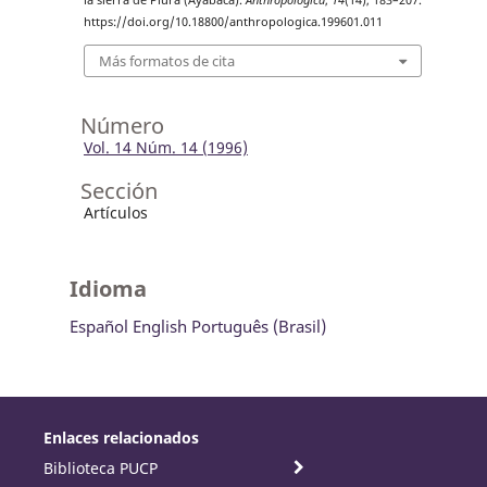
la sierra de Piura (Ayabaca).
Anthropologica
,
14
(14), 183–207.
https://doi.org/10.18800/anthropologica.199601.011
Más formatos de cita
Número
Vol. 14 Núm. 14 (1996)
Sección
Artículos
Idioma
Español
English
Português (Brasil)
Enlaces relacionados
Biblioteca PUCP