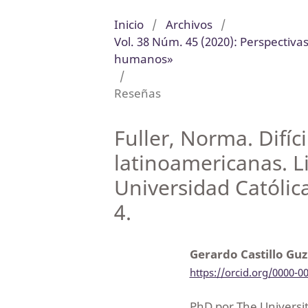
Inicio
/
Archivos
/
Vol. 38 Núm. 45 (2020): Perspectiv
humanos»
/
Reseñas
Fuller, Norma. Difí
latinoamericanas. Li
Universidad Católic
4.
Gerardo Castillo G
https://orcid.org/0000-0
PhD por The Universit