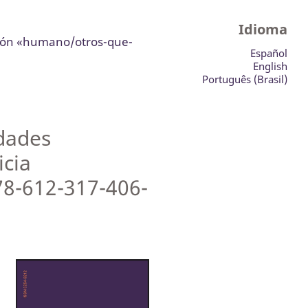
Idioma
ación «humano/otros-que-
Español
English
Português (Brasil)
idades
icia
78-612-317-406-