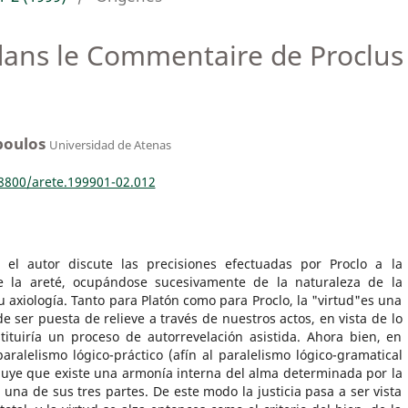
 dans le Commentaire de Proclus 
poulos
Universidad de Atenas
18800/arete.199901-02.012
o el autor discute las precisiones efectuadas por Proclo a la
e la areté, ocupándose sucesivamente de la naturaleza de la
u axiología. Tanto para Platón como para Proclo, la "virtud"es una
e ser puesta de relieve a través de nuestros actos, en vista de lo
ituiría un proceso de autorrevelación asistida. Ahora bien, en
paralelismo lógico-práctico (afín al paralelismo lógico-gramatical
ncluye que existe una armonía interna del alma determinada por la
una de sus tres partes. De este modo la justicia pasa a ser vista