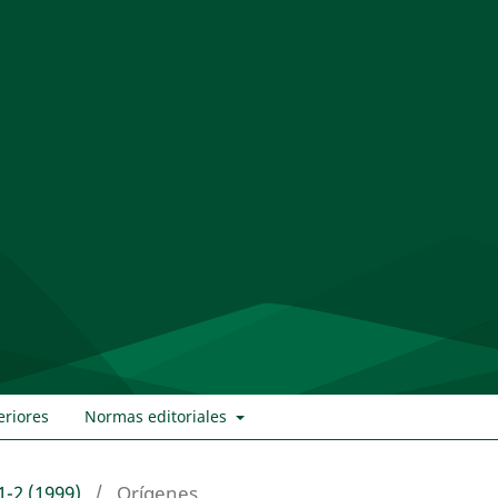
eriores
Normas editoriales
1-2 (1999)
/
Orígenes