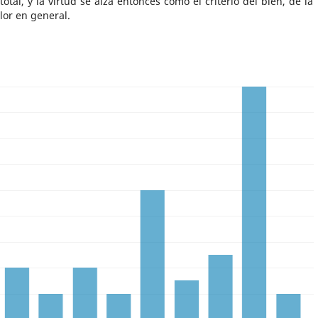
otal, y la virtud se alza entonces como el criterio del bien, de la
lor en general.