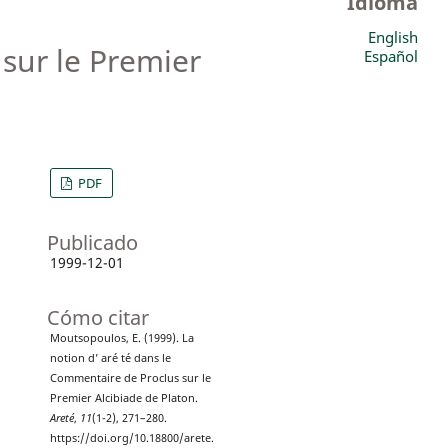
Idioma
English
sur le Premier
Español
PDF
Publicado
1999-12-01
Cómo citar
Moutsopoulos, E. (1999). La
notion d’ aré té dans le
Commentaire de Proclus sur le
Premier Alcibiade de Platon.
Areté
,
11
(1-2), 271–280.
https://doi.org/10.18800/arete.