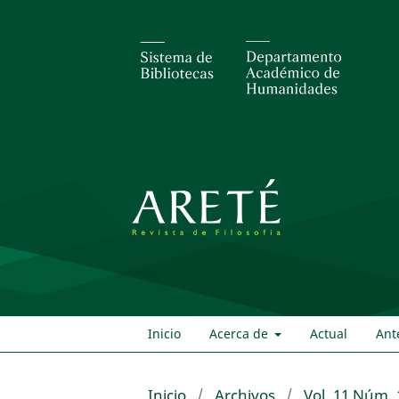
Inicio
Acerca de
Actual
Ant
Inicio
/
Archivos
/
Vol. 11 Núm. 