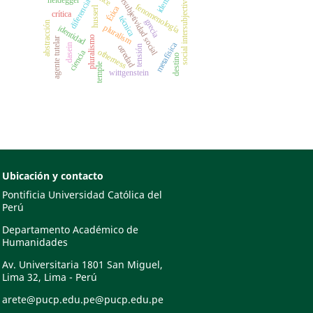
intersubjetividad social
identity
social intersubjectivity
heidegger
diferencia
fenomenología
Ética
husserl
crítica
técnica
grecia
abstracción
pluralism
identidad
pluralismo
agente tutelar
metafísica
dasein
otredad
tensión
otherness
ciencia
destino
temple
wittgenstein
Ubicación y contacto
Pontificia Universidad Católica del
Perú
Departamento Académico de
Humanidades
Av. Universitaria 1801 San Miguel,
Lima 32, Lima - Perú
arete@pucp.edu.pe@pucp.edu.pe