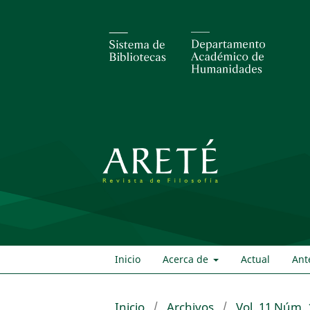
Inicio
Acerca de
Actual
Ant
Inicio
/
Archivos
/
Vol. 11 Núm. 