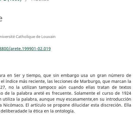
e
niversité Catholique de Louvain
18800/arete.199901-02.019
gura en Ser y tiempo, que sin embargo usa un gran número de
el índice más reciente, las lecciones de Marburgo, que marcan la
927, no la utilizan tampoco aún cuando ellas tratan de textos
so de la palabra areté es frecuente. Solamente el curso de 1924
ón utiliza la palabra, aunque muy escasamente,en su introducción
a Nicómaco. El artículo se propone dilucidar esta discreción. Ella
deliberadade la ética en la ontología.