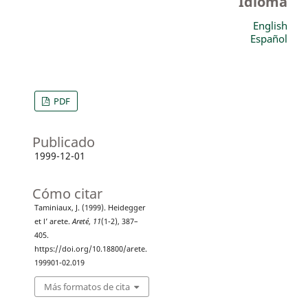
Idioma
English
Español
PDF
Publicado
1999-12-01
Cómo citar
Taminiaux, J. (1999). Heidegger
et l’ arete.
Areté
,
11
(1-2), 387–
405.
https://doi.org/10.18800/arete.
199901-02.019
Más formatos de cita