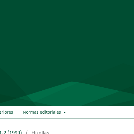
eriores
Normas editoriales
1-2 (1999)
/
Huellas