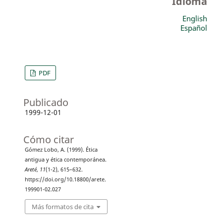
Idioma
English
Español
PDF
Publicado
1999-12-01
Cómo citar
Gómez Lobo, A. (1999). Ética
antigua y ética contemporánea.
Areté
,
11
(1-2), 615–632.
https://doi.org/10.18800/arete.
199901-02.027
Más formatos de cita