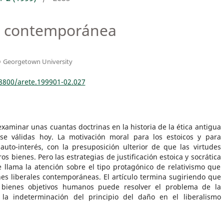
ca contemporánea
o
Georgetown University
18800/arete.199901-02.027
 examinar unas cuantas doctrinas en la historia de la ética antigua
se válidas hoy. La motivación moral para los estoicos y para
auto-interés, con la presuposición ulterior de que las virtudes
s bienes. Pero las estrategias de justificación estoica y socrática
e llama la atención sobre el tipo protagónico de relativismo que
nes liberales contemporáneas. El artículo termina sugiriendo que
 bienes objetivos humanos puede resolver el problema de la
la indeterminación del principio del daño en el liberalismo