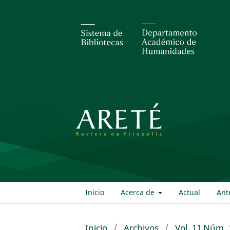
Inicio
Acerca de
Actual
Ant
Inicio
/
Archivos
/
Vol. 11 Núm. 