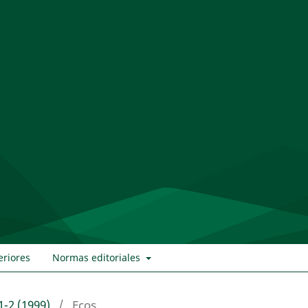
eriores
Normas editoriales
1-2 (1999)
/
Ecos