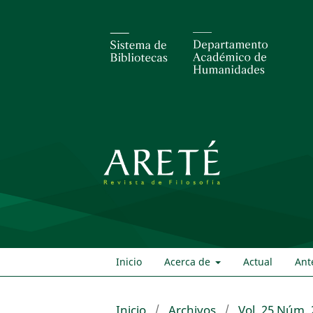
Inicio
Acerca de
Actual
Ant
Inicio
/
Archivos
/
Vol. 25 Núm. 