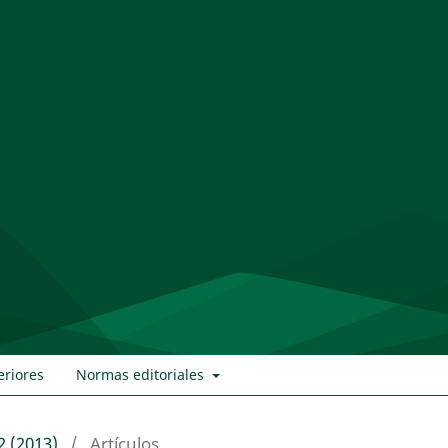
eriores
Normas editoriales
2 (2013)
/
Artículos