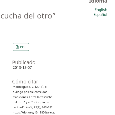
Idioma
English
scucha del otro”
Español
PDF
Publicado
2013-12-07
Cómo citar
Monteagudo, C. (2013). El
diálogo posible entre dos
tradiciones. Entre la “escucha
del otro” y el “principio de
caridad”.
Areté
,
25
(2), 267–282.
https://doi.org/10.18800/arete.