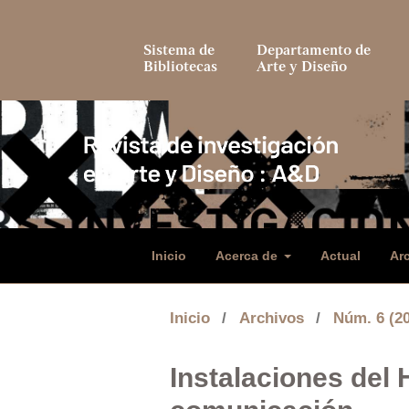
Sistema de
Departamento de
Bibliotecas
Arte y Diseño
Inicio
Acerca de
Actual
Ar
Inicio
/
Archivos
/
Núm. 6 (2
Instalaciones del