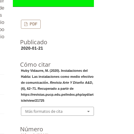
ir
de
s
io
PDF
po
io
Publicado
2020-01-21
Cómo citar
Huby Vidaurre, M. (2020). Instalaciones del
Habla: Las instalaciones como medio efectivo
de comunicación.
Revista Arte Y Diseño A&D
,
(6), 62–71. Recuperado a partir de
https://revistas.pucp.edu.pe/index.php/ayd/art
icle/view/21725
Más formatos de cita
Número