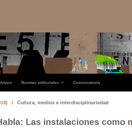
chivos
Normas editoriales
Convocatoria
019)
/
Cultura, medios e interdisciplinariedad
 Habla: Las instalaciones como 