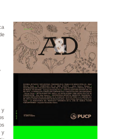
ca
de
,
 y
os
os
 y