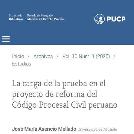
Sistema de
Escuela de Postgrado
Bibliotecas
Maestria en Derecho Procesal
Inicio
/
Archivos
/
Vol. 10 Núm. 1 (2025)
/
Estudios
La carga de la prueba en el
proyecto de reforma del
Código Procesal Civil peruano
José María Asencio Mellado
Universidad de Alicante