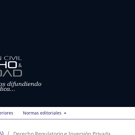
eriores
Normas editoriales
5)
/
Derecho Regulatorio e Inversión Privada