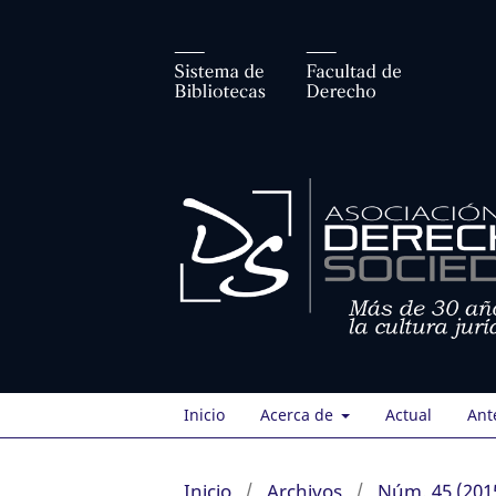
Inicio
Acerca de
Actual
Ant
Inicio
/
Archivos
/
Núm. 45 (201