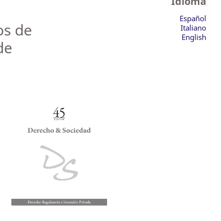
Idioma
Español
os de
Italiano
English
de