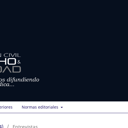
eriores
Normas editoriales
4)
/
Entrevistas