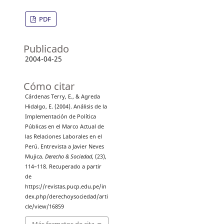
PDF
Publicado
2004-04-25
Cómo citar
Cárdenas Terry, E., & Agreda
Hidalgo, E. (2004). Análisis de la
Implementación de Política
Públicas en el Marco Actual de
las Relaciones Laborales en el
Perú. Entrevista a Javier Neves
Mujica.
Derecho & Sociedad
, (23),
114–118. Recuperado a partir
de
https://revistas.pucp.edu.pe/in
dex.php/derechoysociedad/arti
cle/view/16859