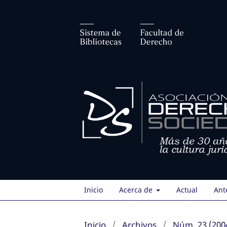
Inicio
Acerca de
Actual
Ant
Inicio
/
Archivos
/
Núm. 23 (200