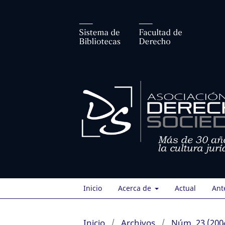
Inicio
Acerca de
Actual
Ant
Inicio
/
Archivos
/
Núm. 23 (200