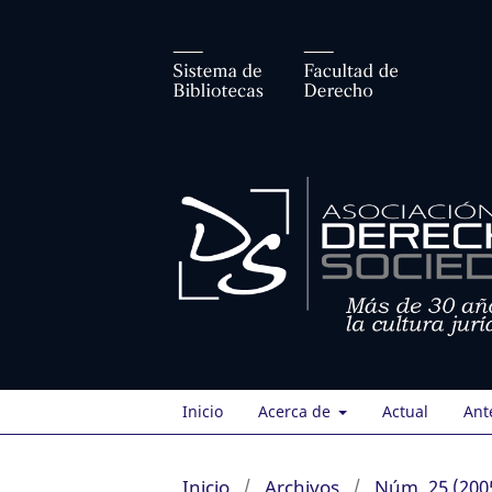
Inicio
Acerca de
Actual
Ant
Inicio
/
Archivos
/
Núm. 25 (200