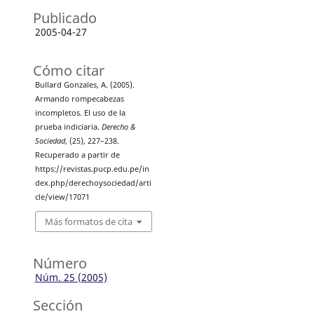
Publicado
2005-04-27
Cómo citar
Bullard Gonzales, A. (2005).
Armando rompecabezas
incompletos. El uso de la
prueba indiciaria.
Derecho &
Sociedad
, (25), 227–238.
Recuperado a partir de
https://revistas.pucp.edu.pe/in
dex.php/derechoysociedad/arti
cle/view/17071
Más formatos de cita
Número
Núm. 25 (2005)
Sección