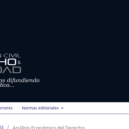
eriores
Normas editoriales
5)
/
Análisis Económico del Derecho