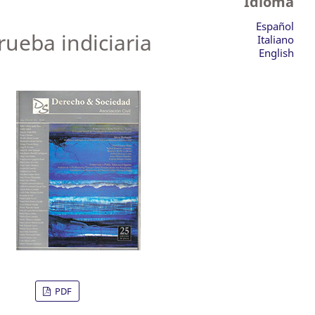
Idioma
Español
ueba indiciaria
Italiano
English
PDF