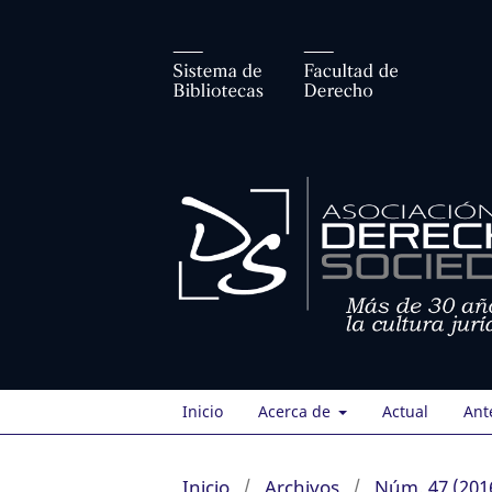
Inicio
Acerca de
Actual
Ant
Inicio
/
Archivos
/
Núm. 47 (201