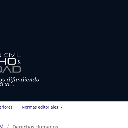
eriores
Normas editoriales
6)
/
Derechos Humanos