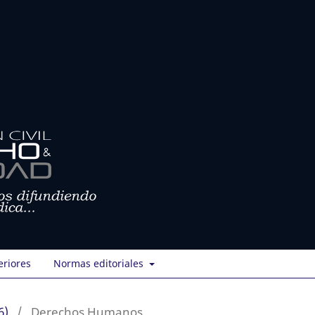
eriores
Normas editoriales
6)
/
Derechos Humanos