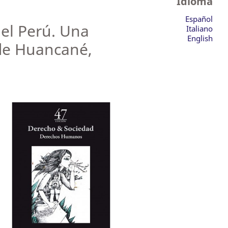
Idioma
Español
 el Perú. Una
Italiano
English
 de Huancané,