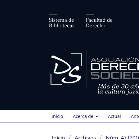
Inicio
Acerca de
Actual
Ant
Inicio
/
Archivos
/
Núm. 47 (201