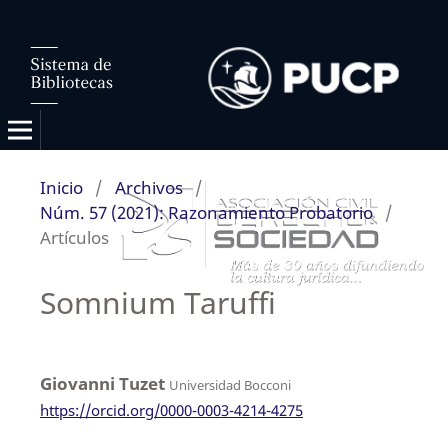
Inicio
/
Archivos
/
Núm. 57 (2021): Razonamiento Probatorio
/
Artículos
Somnium Taruffi
Giovanni Tuzet
Universidad Bocconi
https://orcid.org/0000-0003-4214-4275