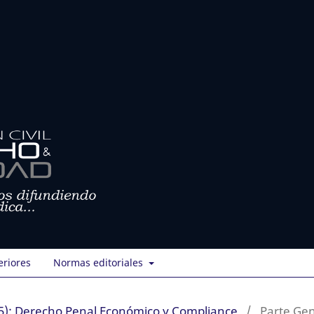
eriores
Normas editoriales
5): Derecho Penal Económico y Compliance
/
Parte Gen