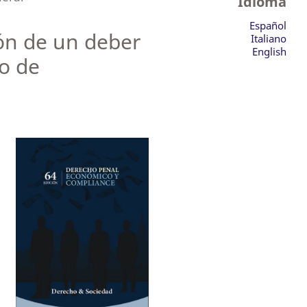
Idioma
Español
ión de un deber
Italiano
English
to de