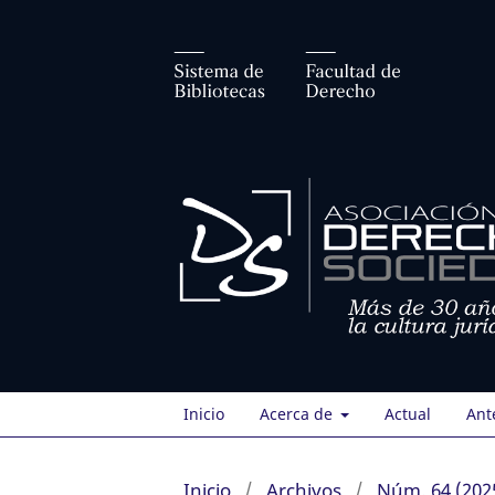
Inicio
Acerca de
Actual
Ant
Inicio
/
Archivos
/
Núm. 64 (202