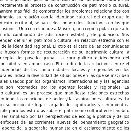
irectamente al proceso de construcción de patri­monio cultural.
anera más fácil de comprender los problemas relaciona­ dos con
rimonio, su relación con la identidad cultural del grupo que lo
ntexto territorial, se han seleccionado dos situaciones en las que
scusiones. Uno corresponde a Masuria, una región polaca que a lo
a ido cambiando de adscripción estatal y de población. Sus
enden definir el patrimonio cultural en relación estrecha con el
 de la identidad regional. El otro es el caso de las comunidades
ue buscan formas de recuperación de su patrimonio cultural a
ncepto del pasado grupal. La cara política e ideológica del
on nitidez en ambos casos.El estudio de las relaciones entre el
 e identidad de las comu­ nidades locales y regionales en los
urales indica la diversidad de situaciones en las que se inscriben
ales usados por los organismos internacionales y las agencias
e son retomados por los agentes locales y regionales. La
io cultural es un proceso que manifiesta relaciones estrechas
identidad, las relaciones de poder y las aspiraciones culturales. La
on su noción de lugar cargado de significados y sentimientos-
ble para los estu­ dios sobre el patrimonio cultural en el ámbito
 ser ampliado por las perspectivas de ecología política y de los
s enfoques de las corrientes nuevas del pensamiento geográfico
 aporte de la geografía humanista en el esclarecimiento de los