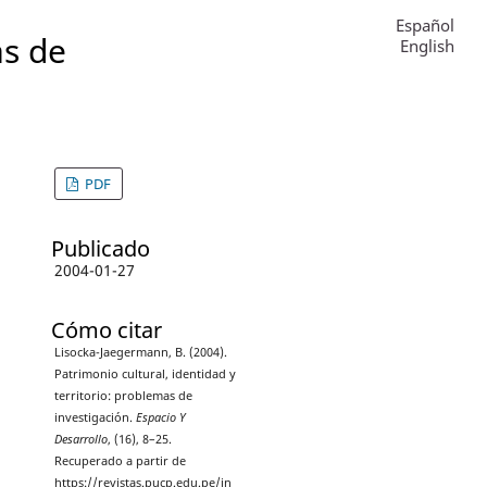
Español
as de
English
PDF
Publicado
2004-01-27
Cómo citar
Lisocka-Jaegermann, B. (2004).
Patrimonio cultural, identidad y
territorio: problemas de
investigación.
Espacio Y
Desarrollo
, (16), 8–25.
Recuperado a partir de
https://revistas.pucp.edu.pe/in