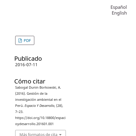
Español
English
PDF
Publicado
2016-07-11
Cómo citar
Sabogal Dunin Borkowski, A.
(2016). Gestión de la
investigación ambiental en el
Perú.
Espacio Y Desarrollo
, (28),
7–23.
https://doi.org/10.18800/espaci
oydesarrollo.201601.001
Más formatos de cita