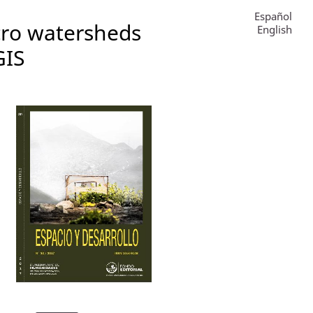
Español
icro watersheds
English
GIS