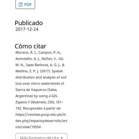
PDF
Publicado
2017-12-24
Cómo citar
Moreno, R. I., Campos, P. A.,
Avendaño, A. J., Núñez, V., Gil,
M. N., Salas Barboza, A. G. J., &
Medina, E. P. J. (2017). Spatial
distribution and analysis of soil
loss over micro watersheds of
Sierra de Vaqueros (Salta,
Argentina) by using a GIS.
Espacio Y Desarrollo
, (30), 161–
192. Recuperado a partir de
https://revistas.pucp.edu.pe/in
dex.php/espacioydesarrollo/art
icle/view/19554
Más formatos de cita