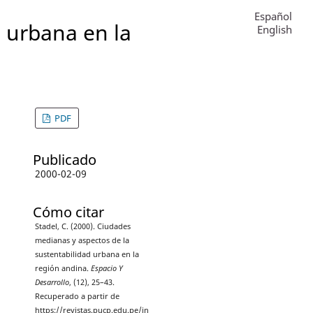
Español
 urbana en la
English
PDF
Publicado
2000-02-09
Cómo citar
Stadel, C. (2000). Ciudades
medianas y aspectos de la
sustentabilidad urbana en la
región andina.
Espacio Y
Desarrollo
, (12), 25–43.
Recuperado a partir de
https://revistas.pucp.edu.pe/in