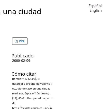
Español
n una ciudad
English
PDF
Publicado
2000-02-09
Cómo citar
Borsdorf, A. (2000). El
desarrollo urbano de Valdivia :
estudio de caso en una ciudad
mediana.
Espacio Y Desarrollo
,
(12), 45–81. Recuperado a partir
de
https://revistas.pucp.edu.pe/in