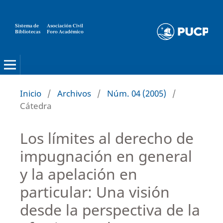
Sistema de
Asociación Civil
Bibliotecas
Foro Académico
Inicio
/
Archivos
/
Núm. 04 (2005)
/
Cátedra
Los límites al derecho de
impugnación en general
y la apelación en
particular: Una visión
desde la perspectiva de la