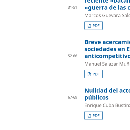
reciente «batal
«guerra de las 
31-51
Marcos Guevara Sal
PDF
Breve acercamie
sociedades en E
anticompetitiv
52-66
Manuel Salazar Muñ
PDF
Nulidad del acto
públicos
67-69
Enrique Cuba Bustin
PDF