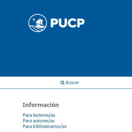
Entrar
Buscar
Información
Para lectores/as
Para autores/as
Para bibliotecarios/as