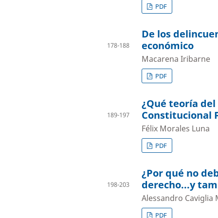
PDF
De los delincuen
económico
178-188
Macarena Iribarne
PDF
¿Qué teoría del
Constitucional
189-197
Félix Morales Luna
PDF
¿Por qué no deb
derecho...y tam
198-203
Alessandro Caviglia
PDF