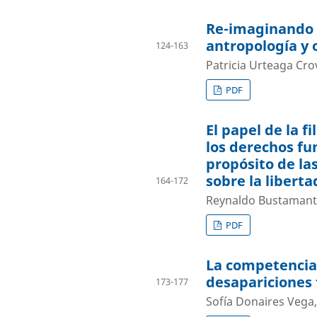
Re-imaginando e
antropología y o
124-163
Patricia Urteaga Cro
PDF
El papel de la f
los derechos f
propósito de la
sobre la liberta
164-172
Reynaldo Bustamant
PDF
La competencia 
desapariciones
173-177
Sofía Donaires Vega