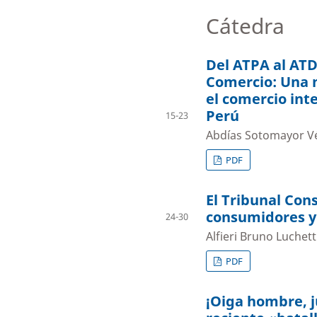
Cátedra
Del ATPA al ATD
Comercio: Una 
el comercio inte
Perú
15-23
Abdías Sotomayor Vé
PDF
El Tribunal Cons
consumidores y
24-30
Alfieri Bruno Luchet
PDF
¡Oiga hombre, j