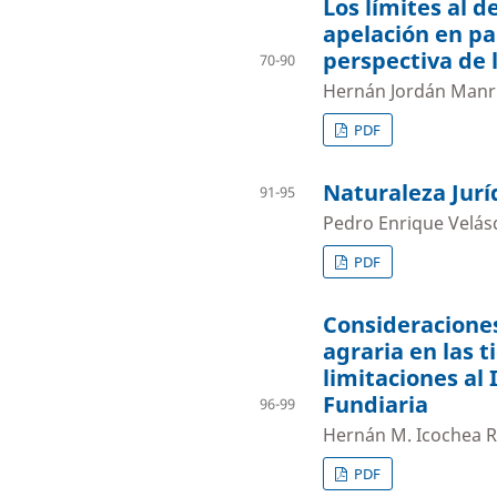
Los límites al 
apelación en pa
perspectiva de l
70-90
Hernán Jordán Manr
PDF
Naturaleza Jurí
91-95
Pedro Enrique Velá
PDF
Consideraciones 
agraria en las t
limitaciones al 
Fundiaria
96-99
Hernán M. Icochea R
PDF