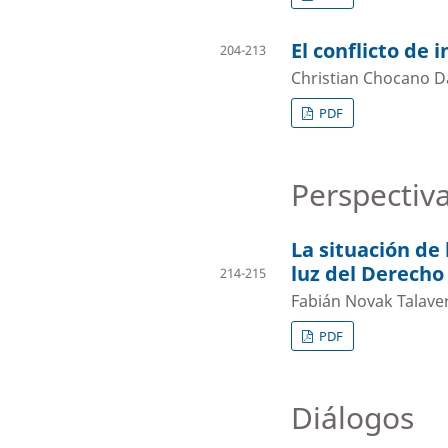
El conflicto de 
204-213
Christian Chocano D
PDF
Perspectiv
La situación de 
luz del Derecho
214-215
Fabián Novak Talave
PDF
Diálogos