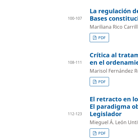
La regulación d
Bases constituc
100-107
Mariliana Rico Carril
PDF
Crítica al trat
en el ordenamie
108-111
Marisol Fernández 
PDF
El retracto en 
El paradigma ob
Legislador
112-123
Mieguel Á. León Unt
PDF