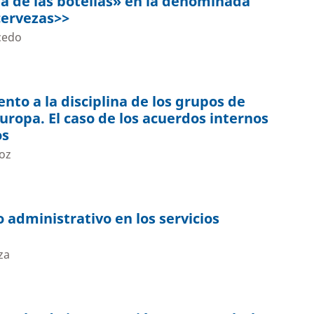
la de las botellas» en la denominada
cervezas>>
cedo
nto a la disciplina de los grupos de
uropa. El caso de los acuerdos internos
os
oz
 administrativo en los servicios
za