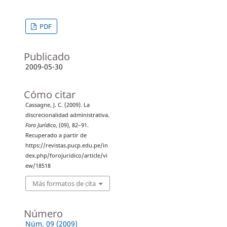
PDF
Publicado
2009-05-30
Cómo citar
Cassagne, J. C. (2009). La
discrecionalidad administrativa.
Foro Jurídico
, (09), 82–91.
Recuperado a partir de
https://revistas.pucp.edu.pe/in
dex.php/forojuridico/article/vi
ew/18518
Más formatos de cita
Número
Núm. 09 (2009)