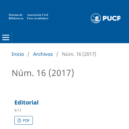
Sistema de
Asociación Civil
Bibliotecas
Foro Académico
Inicio
/
Archivos
/
Núm. 16 (2017)
Núm. 16 (2017)
Editorial
9-11
PDF