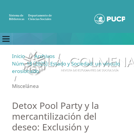
Sistema de
Departamento de
Bibliotecas
Ciencias Sociales
Inicio
/
Archivos
/
Núm. 18 (2025): Estado y Sociedad: un vínculo
erosionado
/
Miscelánea
Detox Pool Party y la
mercantilización del
deseo: Exclusión y