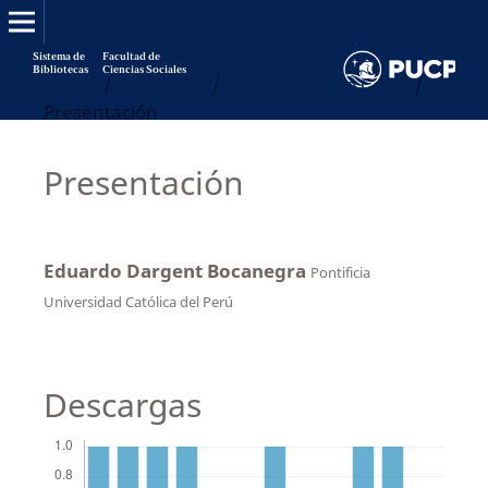
Sistema de
Facultad de
Bibliotecas
Ciencias Sociales
Inicio
/
Archivos
/
2010: Número Cero
/
Presentación
Presentación
Eduardo Dargent Bocanegra
Pontificia
Universidad Católica del Perú
Descargas