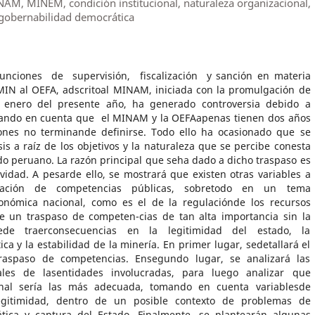
, MINEM, condición institucional, naturaleza organizacional,
 gobernabilidad democrática
nciones de supervisión, fiscalización y sanción en materia
IN al OEFA, adscritoal MINAM, iniciada con la promulgación de
enero del presente año, ha generado controversia debido a
ando en cuenta que el MINAM y la OEFAapenas tienen dos años
ones no terminande definirse. Todo ello ha ocasionado que se
is a raíz de los objetivos y la naturaleza que se percibe conesta
do peruano. La razón principal que seha dado a dicho traspaso es
vidad. A pesarde ello, se mostrará que existen otras variables a
nación de competencias públicas, sobretodo en un tema
onómica nacional, como es el de la regulaciónde los recursos
e un traspaso de competen-cias de tan alta importancia sin la
ede traerconsecuencias en la legitimidad del estado, la
a y la estabilidad de la minería. En primer lugar, sedetallará el
traspaso de competencias. Ensegundo lugar, se analizará las
nales de lasentidades involucradas, para luego analizar que
onal sería las más adecuada, tomando en cuenta variablesde
 legitimidad, dentro de un posible contexto de problemas de
tica y captura del Estado. Finalmente, se plantearán algunas