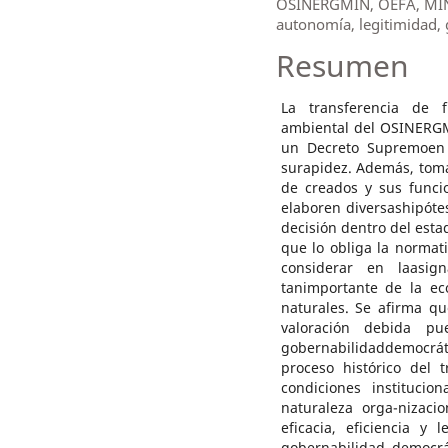
OSINERGMIN, OEFA, MINAM
autonomía, legitimidad,
Resumen
La transferencia de fu
ambiental del OSINERGM
un Decreto Supremoen 
surapidez. Además, tom
de creados y sus funci
elaboren diversashipótes
decisión dentro del esta
que lo obliga la normati
considerar en laasig
tanimportante de la ec
naturales. Se afirma qu
valoración debida pu
gobernabilidaddemocrátic
proceso histórico del 
condiciones institucio
naturaleza orga-nizaci
eficacia, eficiencia y
gobernabilidad democrá