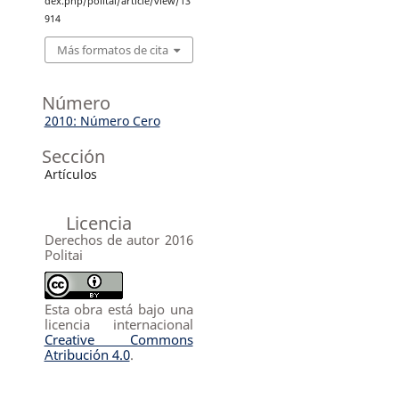
dex.php/politai/article/view/13
914
Más formatos de cita
Número
2010: Número Cero
Sección
Artículos
Licencia
Derechos de autor 2016
Politai
Esta obra está bajo una
licencia internacional
Creative Commons
Atribución 4.0
.