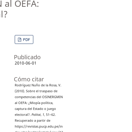
 al OEFA:
l?
PDF
Publicado
2010-06-01
Cómo citar
Rodríguez Nuño de la Rosa, V.
(2010). Sobre el traspaso de
competencias del OSINERGMIN
al OEFA: ¿Miopía política,
captura del Estado o juego
electoral?.
Politai
,
1
, 51–62.
Recuperado a partir de
https://revistas.pucp.edu.pe/in