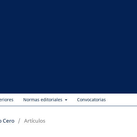
eriores
Normas editoriales
Convocatorias
o Cero
/
Artículos