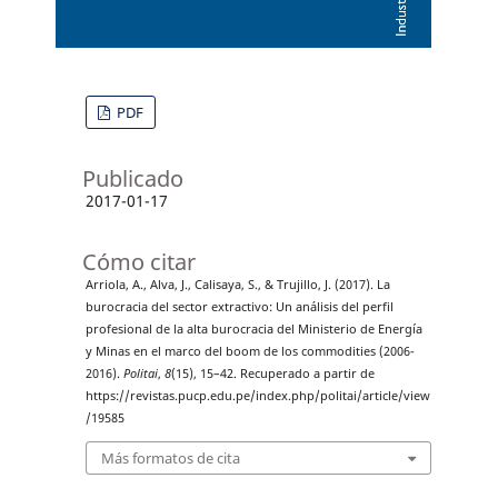
PDF
Publicado
2017-01-17
Cómo citar
Arriola, A., Alva, J., Calisaya, S., & Trujillo, J. (2017). La
burocracia del sector extractivo: Un análisis del perfil
profesional de la alta burocracia del Ministerio de Energía
y Minas en el marco del boom de los commodities (2006-
2016).
Politai
,
8
(15), 15–42. Recuperado a partir de
https://revistas.pucp.edu.pe/index.php/politai/article/view
/19585
Más formatos de cita