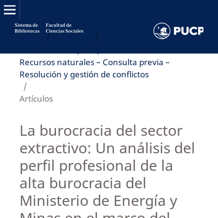
Sistema de
Facultad de
Bibliotecas
Ciencias Sociales
Inicio
/
Archivos
/
Vol. 8 Núm. 15 (2017): Industrias extractivas –
Recursos naturales – Consulta previa –
Resolución y gestión de conflictos
/
Artículos
La burocracia del sector
extractivo: Un análisis del
perfil profesional de la
alta burocracia del
Ministerio de Energía y
Minas en el marco del