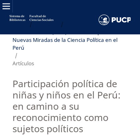
Sistema de
Facultad de
Bibliotecas
Ciencias Sociales
Inicio
/
Archivos
/
Vol. 12 Núm. 22 (2021): Número especial:
Nuevas Miradas de la Ciencia Política en el
Perú
/
Artículos
Participación política de
niñas y niños en el Perú:
en camino a su
reconocimiento como
sujetos políticos