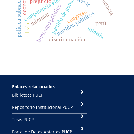
política subnacional
competencia electoral
partido de gobierno
burocracia
economía
servir
prejuicio
liderazgo político
congreso
partidos políticos
mininter
perú
bolivia
minedu
discriminación
Enlaces relacionados
Biblioteca PUCP
Repositorio Institucional PUCP
Tesis PUCP
Portal de Datos Abiertos PUCP