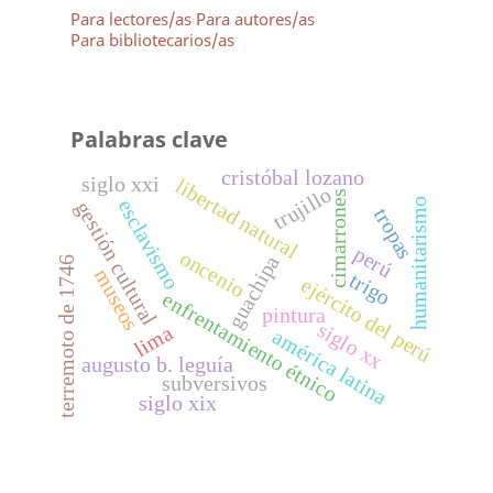
Para lectores/as
Para autores/as
Para bibliotecarios/as
Palabras clave
cristóbal lozano
siglo xxi
libertad natural
trujillo
cimarrones
humanitarismo
esclavismo
gestión cultural
tropas
perú
oncenio
guachipa
terremoto de 1746
museos
trigo
ejército del perú
enfrentamiento étnico
pintura
siglo xx
lima
américa latina
augusto b. leguía
subversivos
siglo xix