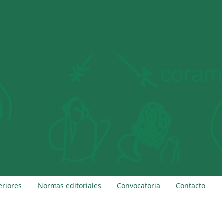
eriores
Normas editoriales
Convocatoria
Contacto