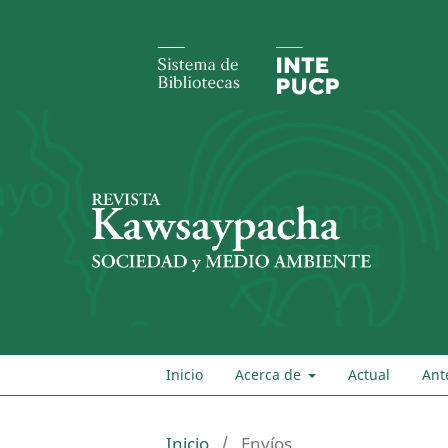
Inicio
Acerca de
Actual
Ant
Inicio
/
Envíos