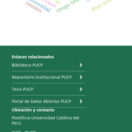
riesgo laboral
universidad
abya yala
cenotes
Enlaces relacionados
Biblioteca PUCP
Repositorio Institucional PUCP
Tesis PUCP
Portal de Datos Abiertos PUCP
Ubicación y contacto
Pontificia Universidad Católica del
Perú