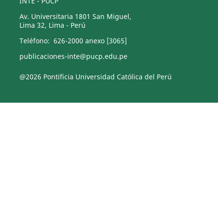
INTE - PUCP
Av. Universitaria 1801 San Miguel,
Lima 32, Lima - Perú
Teléfono: 626-2000 anexo [3065]
publicaciones-inte@pucp.edu.pe
@2026 Pontificia Universidad Católica del Perú