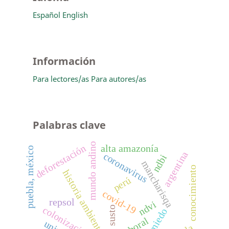
Español
English
Información
Para lectores/as
Para autores/as
Palabras clave
mundo andino
deforestación
alta amazonía
puebla, méxico
argentina
coronavirus
ndbi
mancharisqa
conocimiento
historia ambiental
perú
covid-19
repsol
ndvi
susto
colonizaciones
miedo