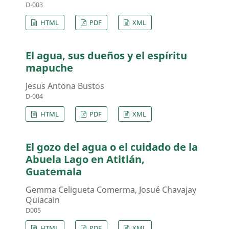
D-003
HTML
PDF
XML
El agua, sus dueños y el espíritu
mapuche
Jesus Antona Bustos
D-004
HTML
PDF
XML
El gozo del agua o el cuidado de la
Abuela Lago en Atitlán,
Guatemala
Gemma Celigueta Comerma, Josué Chavajay
Quiacain
D005
HTML
PDF
XML