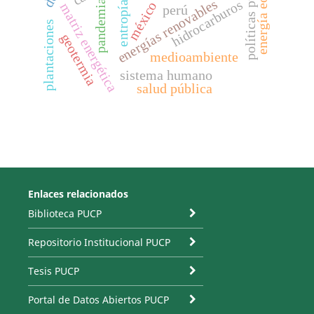
políticas públicas
energía eólica
energías renovables
hidrocarburos
pandemia
méxico
entropía
matriz energética
perú
plantaciones
geotermia
medioambiente
sistema humano
salud pública
Enlaces relacionados
Biblioteca PUCP
Repositorio Institucional PUCP
Tesis PUCP
Portal de Datos Abiertos PUCP