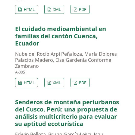
HTML
XML
PDF
El cuidado medioambiental en
familias del cantón Cuenca,
Ecuador
Nube del Rocío Arpi Peñaloza, María Dolores
Palacios Madero, Elsa Gardenia Conforme
Zambrano
A-005
HTML
XML
PDF
Senderos de montaña periurbanos
del Cusco, Perú: una propuesta de
análisis multicriterio para evaluar
su aptitud ecoturística
Edwin Bellota, Bruno García-Leiva, Isau