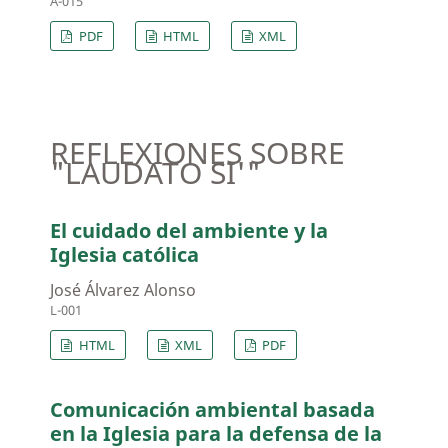
A-015
PDF
HTML
XML
REFLEXIONES SOBRE
"LAUDATO SI'"
El cuidado del ambiente y la
Iglesia católica
José Álvarez Alonso
L-001
HTML
XML
PDF
Comunicación ambiental basada
en la Iglesia para la defensa de la