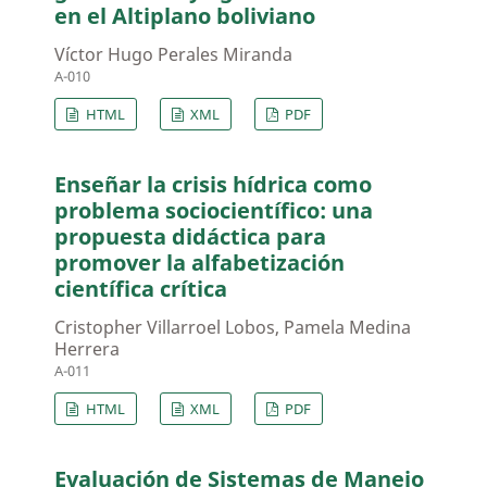
en el Altiplano boliviano
Víctor Hugo Perales Miranda
A-010
HTML
XML
PDF
Enseñar la crisis hídrica como
problema sociocientífico: una
propuesta didáctica para
promover la alfabetización
científica crítica
Cristopher Villarroel Lobos, Pamela Medina
Herrera
A-011
HTML
XML
PDF
Evaluación de Sistemas de Manejo