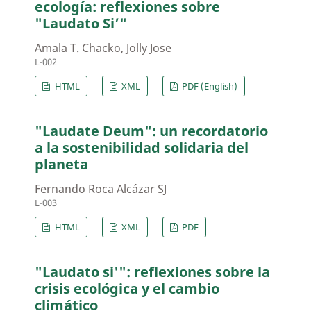
ecología: reflexiones sobre
"Laudato Si’"
Amala T. Chacko, Jolly Jose
L-002
HTML
XML
PDF (English)
"Laudate Deum": un recordatorio
a la sostenibilidad solidaria del
planeta
Fernando Roca Alcázar SJ
L-003
HTML
XML
PDF
"Laudato si'": reflexiones sobre la
crisis ecológica y el cambio
climático