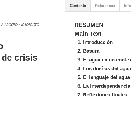
Contents
References
Info
 y Medio Ambiente
RESUMEN
Main Text
1. Introducción
o
2. Basura
 de crisis
3. El agua en un contex
4. Los dueños del agua
5. El lenguaje del agua
6. La interdependencia 
7. Reflexiones finales