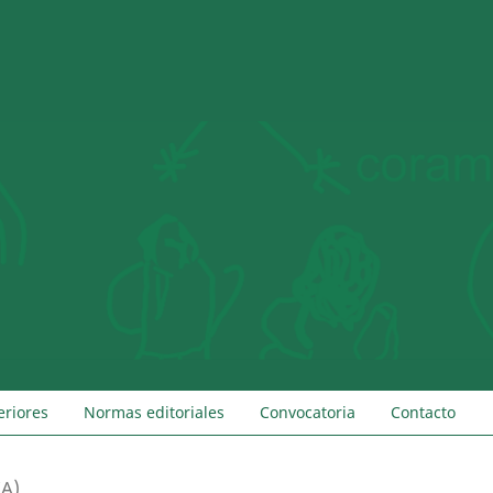
eriores
Normas editoriales
Convocatoria
Contacto
IA)