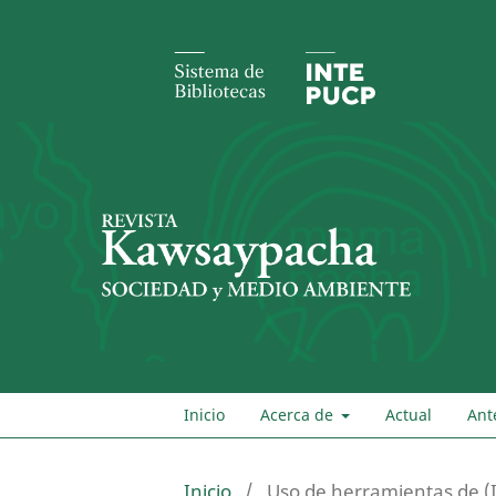
Inicio
Acerca de
Actual
Ant
Inicio
/
Uso de herramientas de (